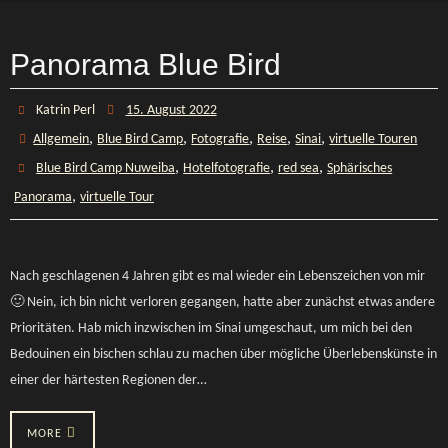
Panorama Blue Bird
Katrin Perl
15. August 2022
,
,
,
,
,
Allgemein
Blue Bird Camp
Fotografie
Reise
Sinai
virtuelle Touren
,
,
,
Blue Bird Camp Nuweiba
Hotelfotografie
red sea
Sphärisches
,
Panorama
virtuelle Tour
Nach geschlagenen 4 Jahren gibt es mal wieder ein Lebenszeichen von mir
🙂 Nein, ich bin nicht verloren gegangen, hatte aber zunächst etwas andere
Prioritäten. Hab mich inzwischen im Sinai umgeschaut, um mich bei den
Bedouinen ein bischen schlau zu machen über mögliche Überlebenskünste in
einer der härtesten Regionen der…
MORE