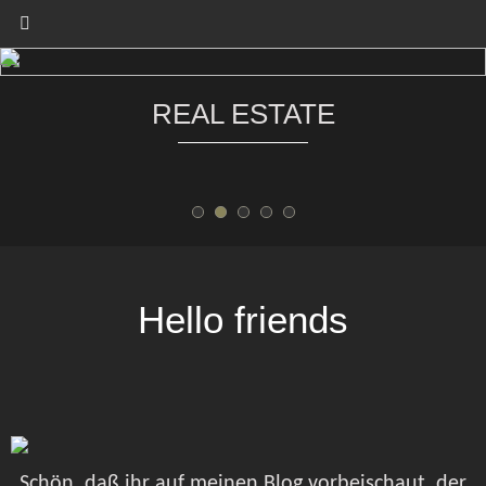
Zum
Inhalt
springen
REAL ESTATE
Hello friends
Schön, daß ihr auf meinen Blog vorbeischaut, der