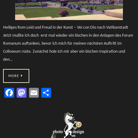
Heiliges Rom Leid und Freud in der Kunst – Vei con Dio nach Vatikanstadt
Jetzt mußte ich doch erst mal wieder ein bischen in den Anlagen des Forum
Romanum auftanken, bevor ich mich für meinen nächsten Auftritt im
Colloseum rüste. Zunächst hole ich mir aber ein bischen Inspiration und
den…
MORE
Fa
M
E
Te
ce
as
m
ile
b
to
ail
n
o
d
ok
o