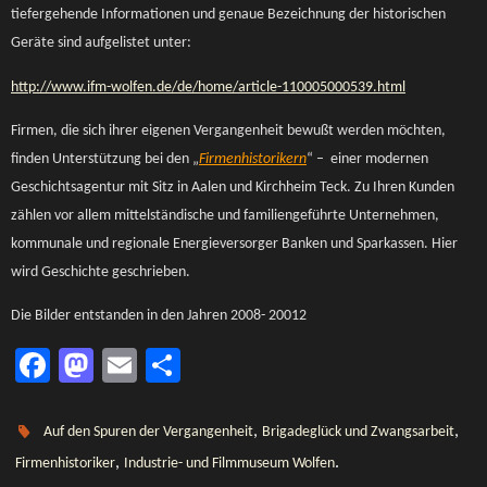
tiefergehende Informationen und genaue Bezeichnung der historischen
Geräte sind aufgelistet unter:
http://www.ifm-wolfen.de/de/home/article-110005000539.html
Firmen, die sich ihrer eigenen Vergangenheit bewußt werden möchten,
finden Unterstützung bei den „
Firmenhistorikern
“ – einer modernen
Geschichtsagentur mit Sitz in Aalen und Kirchheim Teck. Zu Ihren Kunden
zählen vor allem mittelständische und familiengeführte Unternehmen,
kommunale und regionale Energieversorger Banken und Sparkassen. Hier
wird Geschichte geschrieben.
Die Bilder entstanden in den Jahren 2008- 20012
Fa
M
E
Te
ce
as
m
ile
b
to
ail
n
,
,
Auf den Spuren der Vergangenheit
Brigadeglück und Zwangsarbeit
o
d
,
.
Firmenhistoriker
Industrie- und Filmmuseum Wolfen