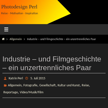
Zum
Photodesign Perl
Inhalt
Reise - Motivation - Inspiration
springen
Start
Allgemein
Industrie – und Filmgeschichte – ein unzertrennliches Paar
Industrie – und Filmgeschichte
– ein unzertrennliches Paar
Katrin Perl
5. Juli 2015
,
,
,
,
,
Allgemein
Fotografie
Gesellschaft
Kultur und Kunst
Reise
,
Reportage
Video/Musik/Film