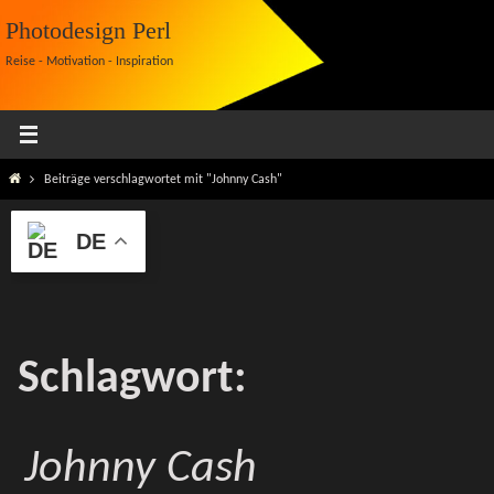
Zum
Photodesign Perl
Inhalt
Reise - Motivation - Inspiration
springen
Start
Beiträge verschlagwortet mit "Johnny Cash"
DE
Schlagwort:
Johnny Cash